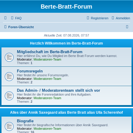
Berte-Bratt-Forum
FAQ
Registrieren
Anmelden
S
Foren-Übersicht
u
Aktuelle Zeit: 07.08.2026, 07:57
c
Herzlich Willkommen im Berte-Bratt-Forum
h
Mitgliedschaft im Berte-Bratt-Forum
e
Hier erfährst Du, wie Du Mitglied im Berte Bratt Forum werden kannst.
Moderator:
Moderatoren-Team
Themen:
1
Forumsregeln
Hier findet ihr unsere Forumsregeln.
Moderator:
Moderatoren-Team
Themen:
2
Das Admin- / Moderatorenteam stellt sich vor
Hier findet ihr die Forenredaktion und ihre Aufgaben.
Moderator:
Moderatoren-Team
Themen:
2
Alles über Annik Saxegaard alias Berte Bratt alias Ulla Scherenhof
Biografie
Hier findet ihr biografische Informationen über Annik Saxegaard.
Moderator:
Moderatoren-Team
Themen:
16