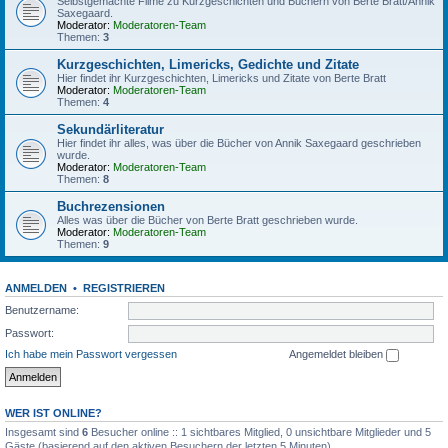
Selbstgemachte Filme zu Kurzgeschichten und Büchern von Berte Bratt/Annik
Saxegaard.
Moderator:
Moderatoren-Team
Themen:
3
Kurzgeschichten, Limericks, Gedichte und Zitate
Hier findet ihr Kurzgeschichten, Limericks und Zitate von Berte Bratt
Moderator:
Moderatoren-Team
Themen:
4
Sekundärliteratur
Hier findet ihr alles, was über die Bücher von Annik Saxegaard geschrieben
wurde.
Moderator:
Moderatoren-Team
Themen:
8
Buchrezensionen
Alles was über die Bücher von Berte Bratt geschrieben wurde.
Moderator:
Moderatoren-Team
Themen:
9
ANMELDEN
•
REGISTRIEREN
Benutzername:
Passwort:
Ich habe mein Passwort vergessen
Angemeldet bleiben
WER IST ONLINE?
Insgesamt sind
6
Besucher online :: 1 sichtbares Mitglied, 0 unsichtbare Mitglieder und 5
Gäste (basierend auf den aktiven Besuchern der letzten 5 Minuten)