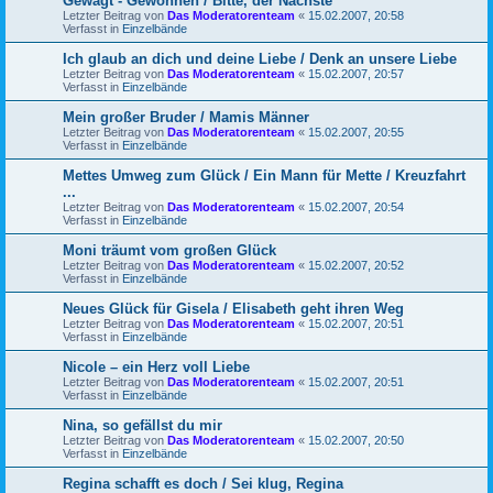
Gewagt - Gewonnen / Bitte, der Nächste
Letzter Beitrag von
Das Moderatorenteam
«
15.02.2007, 20:58
Verfasst in
Einzelbände
Ich glaub an dich und deine Liebe / Denk an unsere Liebe
Letzter Beitrag von
Das Moderatorenteam
«
15.02.2007, 20:57
Verfasst in
Einzelbände
Mein großer Bruder / Mamis Männer
Letzter Beitrag von
Das Moderatorenteam
«
15.02.2007, 20:55
Verfasst in
Einzelbände
Mettes Umweg zum Glück / Ein Mann für Mette / Kreuzfahrt
...
Letzter Beitrag von
Das Moderatorenteam
«
15.02.2007, 20:54
Verfasst in
Einzelbände
Moni träumt vom großen Glück
Letzter Beitrag von
Das Moderatorenteam
«
15.02.2007, 20:52
Verfasst in
Einzelbände
Neues Glück für Gisela / Elisabeth geht ihren Weg
Letzter Beitrag von
Das Moderatorenteam
«
15.02.2007, 20:51
Verfasst in
Einzelbände
Nicole – ein Herz voll Liebe
Letzter Beitrag von
Das Moderatorenteam
«
15.02.2007, 20:51
Verfasst in
Einzelbände
Nina, so gefällst du mir
Letzter Beitrag von
Das Moderatorenteam
«
15.02.2007, 20:50
Verfasst in
Einzelbände
Regina schafft es doch / Sei klug, Regina