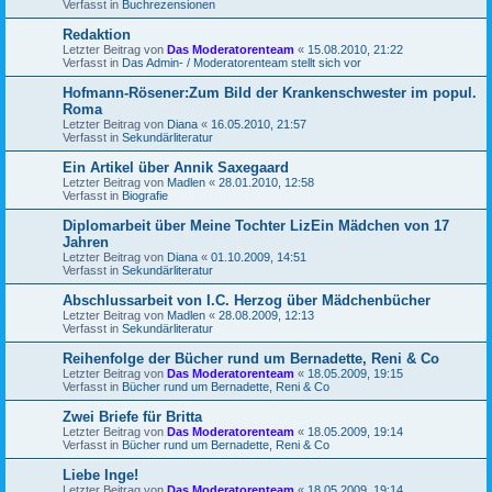
Verfasst in
Buchrezensionen
Redaktion
Letzter Beitrag von
Das Moderatorenteam
«
15.08.2010, 21:22
Verfasst in
Das Admin- / Moderatorenteam stellt sich vor
Hofmann-Rösener:Zum Bild der Krankenschwester im popul.
Roma
Letzter Beitrag von
Diana
«
16.05.2010, 21:57
Verfasst in
Sekundärliteratur
Ein Artikel über Annik Saxegaard
Letzter Beitrag von
Madlen
«
28.01.2010, 12:58
Verfasst in
Biografie
Diplomarbeit über Meine Tochter LizEin Mädchen von 17
Jahren
Letzter Beitrag von
Diana
«
01.10.2009, 14:51
Verfasst in
Sekundärliteratur
Abschlussarbeit von I.C. Herzog über Mädchenbücher
Letzter Beitrag von
Madlen
«
28.08.2009, 12:13
Verfasst in
Sekundärliteratur
Reihenfolge der Bücher rund um Bernadette, Reni & Co
Letzter Beitrag von
Das Moderatorenteam
«
18.05.2009, 19:15
Verfasst in
Bücher rund um Bernadette, Reni & Co
Zwei Briefe für Britta
Letzter Beitrag von
Das Moderatorenteam
«
18.05.2009, 19:14
Verfasst in
Bücher rund um Bernadette, Reni & Co
Liebe Inge!
Letzter Beitrag von
Das Moderatorenteam
«
18.05.2009, 19:14