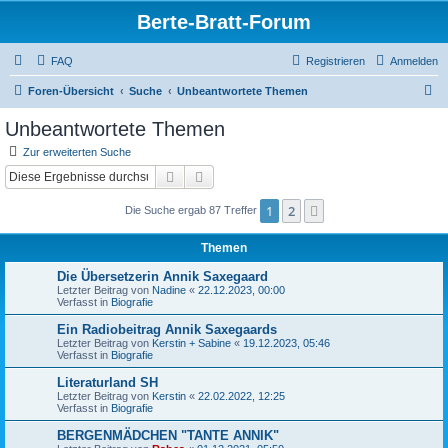
Berte-Bratt-Forum
FAQ
Registrieren
Anmelden
S
Foren-Übersicht
Suche
Unbeantwortete Themen
u
Unbeantwortete Themen
c
Zur erweiterten Suche
h
Suche
Erweiterte Suche
e
1
2
Nächste
Die Suche ergab 87 Treffer
Themen
Die Übersetzerin Annik Saxegaard
Letzter Beitrag von
Nadine
«
22.12.2023, 00:00
Verfasst in
Biografie
Ein Radiobeitrag Annik Saxegaards
Letzter Beitrag von
Kerstin + Sabine
«
19.12.2023, 05:46
Verfasst in
Biografie
Literaturland SH
Letzter Beitrag von
Kerstin
«
22.02.2022, 12:25
Verfasst in
Biografie
BERGENMÄDCHEN "TANTE ANNIK"