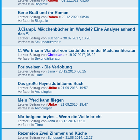
Letzter Beitrag von
Rabea
«
01.12.2021, 05:50
Verfasst in
Biografie
Berte Bratt und ihr Roman
Letzter Beitrag von
Rabea
«
22.12.2020, 08:34
Verfasst in
Biografie
J.Ciampi, Mädchenbücher im Wandel? Eine Analyse anhand
des S
Letzter Beitrag von
Julchen
«
30.07.2017, 18:28
Verfasst in
Sekundärliteratur
C. Wortmann-Wandel von Leitbildern in der Mädchenliteratur
Letzter Beitrag von
Christiane
«
19.07.2017, 08:22
Verfasst in
Sekundärliteratur
Forlovelsen - Die Verlobung
Letzter Beitrag von
Jana
«
23.12.2016, 00:15
Verfasst in
Filme
Das große Heyne-Jubiläums-Buch
Letzter Beitrag von
Ulrike
«
21.09.2016, 19:57
Verfasst in
Anthologien
Mein Pferd kann fliegen
Letzter Beitrag von
Ulrike
«
21.09.2016, 19:47
Verfasst in
Anthologien
Når bølgene brytes – Wenn die Welle bricht
Letzter Beitrag von
Jana
«
18.12.2014, 00:11
Verfasst in
Filme
Rezension Zwei Zimmer und Küche
Letzter Beitrag von
Schussel
«
31.08.2014, 12:27