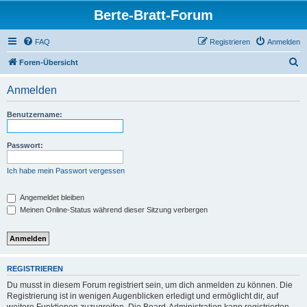
Berte-Bratt-Forum
FAQ
Registrieren
Anmelden
S
Foren-Übersicht
u
Anmelden
c
h
Benutzername:
e
Passwort:
Ich habe mein Passwort vergessen
Angemeldet bleiben
Meinen Online-Status während dieser Sitzung verbergen
REGISTRIEREN
Du musst in diesem Forum registriert sein, um dich anmelden zu können. Die
Registrierung ist in wenigen Augenblicken erledigt und ermöglicht dir, auf
weitere Funktionen zuzugreifen. Die Board-Administration kann registrierten