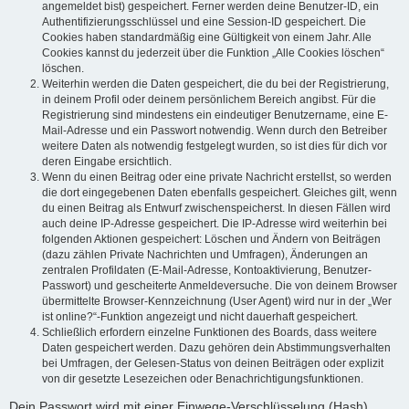
angemeldet bist) gespeichert. Ferner werden deine Benutzer-ID, ein
Authentifizierungsschlüssel und eine Session-ID gespeichert. Die
Cookies haben standardmäßig eine Gültigkeit von einem Jahr. Alle
Cookies kannst du jederzeit über die Funktion „Alle Cookies löschen“
löschen.
Weiterhin werden die Daten gespeichert, die du bei der Registrierung,
in deinem Profil oder deinem persönlichem Bereich angibst. Für die
Registrierung sind mindestens ein eindeutiger Benutzername, eine E-
Mail-Adresse und ein Passwort notwendig. Wenn durch den Betreiber
weitere Daten als notwendig festgelegt wurden, so ist dies für dich vor
deren Eingabe ersichtlich.
Wenn du einen Beitrag oder eine private Nachricht erstellst, so werden
die dort eingegebenen Daten ebenfalls gespeichert. Gleiches gilt, wenn
du einen Beitrag als Entwurf zwischenspeicherst. In diesen Fällen wird
auch deine IP-Adresse gespeichert. Die IP-Adresse wird weiterhin bei
folgenden Aktionen gespeichert: Löschen und Ändern von Beiträgen
(dazu zählen Private Nachrichten und Umfragen), Änderungen an
zentralen Profildaten (E-Mail-Adresse, Kontoaktivierung, Benutzer-
Passwort) und gescheiterte Anmeldeversuche. Die von deinem Browser
übermittelte Browser-Kennzeichnung (User Agent) wird nur in der „Wer
ist online?“-Funktion angezeigt und nicht dauerhaft gespeichert.
Schließlich erfordern einzelne Funktionen des Boards, dass weitere
Daten gespeichert werden. Dazu gehören dein Abstimmungsverhalten
bei Umfragen, der Gelesen-Status von deinen Beiträgen oder explizit
von dir gesetzte Lesezeichen oder Benachrichtigungsfunktionen.
Dein Passwort wird mit einer Einwege-Verschlüsselung (Hash)