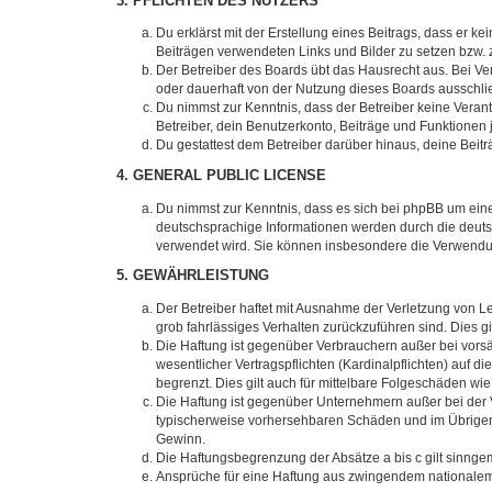
3. PFLICHTEN DES NUTZERS
Du erklärst mit der Erstellung eines Beitrags, dass er ke
Beiträgen verwendeten Links und Bilder zu setzen bzw.
Der Betreiber des Boards übt das Hausrecht aus. Bei V
oder dauerhaft von der Nutzung dieses Boards ausschlie
Du nimmst zur Kenntnis, dass der Betreiber keine Verantw
Betreiber, dein Benutzerkonto, Beiträge und Funktionen 
Du gestattest dem Betreiber darüber hinaus, deine Beit
4. GENERAL PUBLIC LICENSE
Du nimmst zur Kenntnis, dass es sich bei phpBB um eine
deutschsprachige Informationen werden durch die deu
verwendet wird. Sie können insbesondere die Verwendun
5. GEWÄHRLEISTUNG
Der Betreiber haftet mit Ausnahme der Verletzung von Le
grob fahrlässiges Verhalten zurückzuführen sind. Dies 
Die Haftung ist gegenüber Verbrauchern außer bei vors
wesentlicher Vertragspflichten (Kardinalpflichten) auf
begrenzt. Dies gilt auch für mittelbare Folgeschäden 
Die Haftung ist gegenüber Unternehmern außer bei der V
typischerweise vorhersehbaren Schäden und im Übrigen 
Gewinn.
Die Haftungsbegrenzung der Absätze a bis c gilt sinnge
Ansprüche für eine Haftung aus zwingendem nationalem