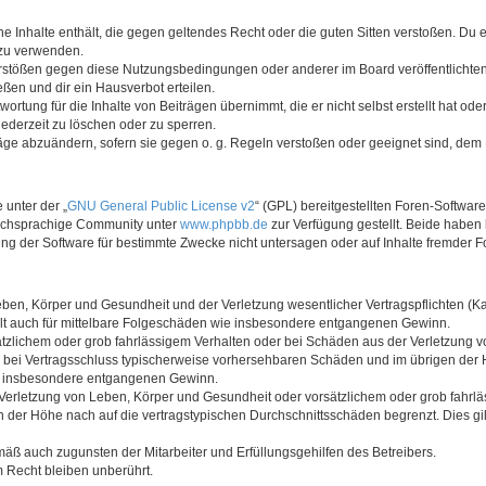
ine Inhalte enthält, die gegen geltendes Recht oder die guten Sitten verstoßen. Du 
 zu verwenden.
erstößen gegen diese Nutzungsbedingungen oder anderer im Board veröffentlichte
ßen und dir ein Hausverbot erteilen.
ortung für die Inhalte von Beiträgen übernimmt, die er nicht selbst erstellt hat od
jederzeit zu löschen oder zu sperren.
räge abzuändern, sofern sie gegen o. g. Regeln verstoßen oder geeignet sind, dem
 unter der „
GNU General Public License v2
“ (GPL) bereitgestellten Foren-Softwar
tschsprachige Community unter
www.phpbb.de
zur Verfügung gestellt. Beide haben 
g der Software für bestimmte Zwecke nicht untersagen oder auf Inhalte fremder F
ben, Körper und Gesundheit und der Verletzung wesentlicher Vertragspflichten (Kard
gilt auch für mittelbare Folgeschäden wie insbesondere entgangenen Gewinn.
ätzlichem oder grob fahrlässigem Verhalten oder bei Schäden aus der Verletzung 
 die bei Vertragsschluss typischerweise vorhersehbaren Schäden und im übrigen de
wie insbesondere entgangenen Gewinn.
erletzung von Leben, Körper und Gesundheit oder vorsätzlichem oder grob fahrläs
der Höhe nach auf die vertragstypischen Durchschnittsschäden begrenzt. Dies gi
mäß auch zugunsten der Mitarbeiter und Erfüllungsgehilfen des Betreibers.
 Recht bleiben unberührt.