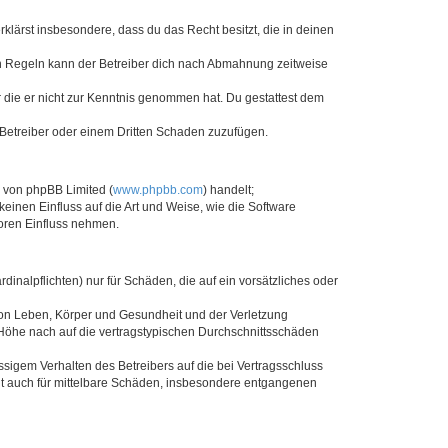
erklärst insbesondere, dass du das Recht besitzt, die in deinen
n Regeln kann der Betreiber dich nach Abmahnung zeitweise
er die er nicht zur Kenntnis genommen hat. Du gestattest dem
 Betreiber oder einem Dritten Schaden zuzufügen.
e von phpBB Limited (
www.phpbb.com
) handelt;
keinen Einfluss auf die Art und Weise, wie die Software
oren Einfluss nehmen.
inalpflichten) nur für Schäden, die auf ein vorsätzliches oder
von Leben, Körper und Gesundheit und der Verletzung
r Höhe nach auf die vertragstypischen Durchschnittsschäden
sigem Verhalten des Betreibers auf die bei Vertragsschluss
lt auch für mittelbare Schäden, insbesondere entgangenen