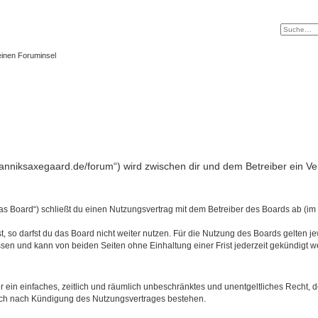
einen Foruminsel
w.anniksaxegaard.de/forum“) wird zwischen dir und dem Betreiber ein V
das Board“) schließt du einen Nutzungsvertrag mit dem Betreiber des Boards ab (im 
 so darfst du das Board nicht weiter nutzen. Für die Nutzung des Boards gelten jew
sen und kann von beiden Seiten ohne Einhaltung einer Frist jederzeit gekündigt w
ber ein einfaches, zeitlich und räumlich unbeschränktes und unentgeltliches Recht
auch nach Kündigung des Nutzungsvertrages bestehen.