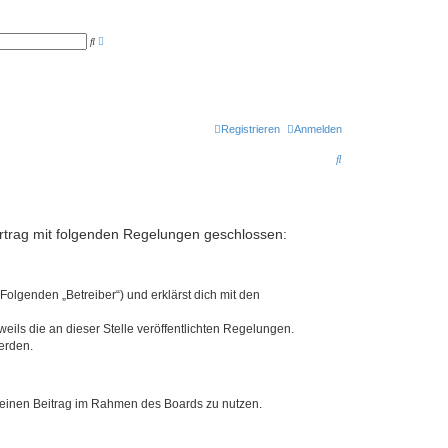
E
S
r
u
w
c
e
h
i
e
t
e
r
t
Registrieren
Anmelden
e
S
S
u
c
u
h
e
c
h
ertrag mit folgenden Regelungen geschlossen:
e
Folgenden „Betreiber“) und erklärst dich mit den
eils die an dieser Stelle veröffentlichten Regelungen.
erden.
, deinen Beitrag im Rahmen des Boards zu nutzen.